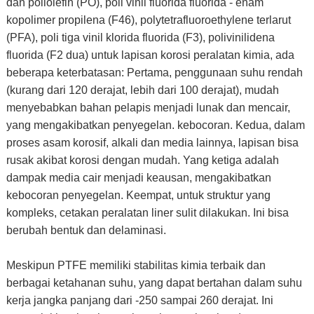
dan poliolefin (PO), poli vinil fluorida fluorida - enam
kopolimer propilena (F46), polytetrafluoroethylene terlarut
(PFA), poli tiga vinil klorida fluorida (F3), polivinilidena
fluorida (F2 dua) untuk lapisan korosi peralatan kimia, ada
beberapa keterbatasan: Pertama, penggunaan suhu rendah
(kurang dari 120 derajat, lebih dari 100 derajat), mudah
menyebabkan bahan pelapis menjadi lunak dan mencair,
yang mengakibatkan penyegelan. kebocoran. Kedua, dalam
proses asam korosif, alkali dan media lainnya, lapisan bisa
rusak akibat korosi dengan mudah. Yang ketiga adalah
dampak media cair menjadi keausan, mengakibatkan
kebocoran penyegelan. Keempat, untuk struktur yang
kompleks, cetakan peralatan liner sulit dilakukan. Ini bisa
berubah bentuk dan delaminasi.
Meskipun PTFE memiliki stabilitas kimia terbaik dan
berbagai ketahanan suhu, yang dapat bertahan dalam suhu
kerja jangka panjang dari -250 sampai 260 derajat. Ini