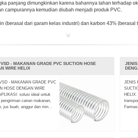
ka panjang dimungkinkan karena bahannya tahan terhadap oksi
an campurannya kemudian diubah menjadi produk PVC.
 (berasal dari garam kelas industri) dan karbon 43% (berasal te
mentah atau gas alam, yang tidak terbarukan, dan karenanya d
dan PS, yang sangat bergantung pada minyak. atau gas. Klorin
ok tabung plastik berkualitas tinggi, aman dan terpercaya 
FVSD - MAKANAN GRADE PVC SUCTION HOSE
JENI
rti kawat baja yang diperkuat
pipa PVC
bening, serat mempe
N WIRE HELIX
DENG
nya.
VSD - MAKANAN GRADE PVC
JENIS
N HOSE DENGAN WIRE
SUCTI
PLIKASI: solusi ideal untuk
HELIX. 
 pengiriman cairan makanan,
transpo
igunakan di daerah makanan.
 jus buah, anggur dan min...
Farmasi
ya.
aktu Produksi yang Efisien dan Pelayanan Purna Jual yang Ung