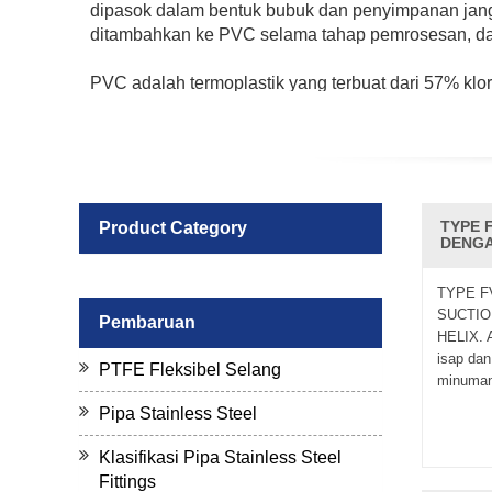
dipasok dalam bentuk bubuk dan penyimpanan jang
ditambahkan ke PVC selama tahap pemrosesan, d
PVC adalah termoplastik yang terbuat dari 57% klorin
kurang tergantung dari polimer lain pada minyak 
alam, berbeda dengan plastik seperti PE, PP, PET 
Selang PVC Makanan
CJan- pemasok selang PVC berkomitmen untuk memas
TYPE 
Product Category
CJAN menawarkan beberapa jenis selang PVC, sepe
DENGA
membuang air, minyak, gas, makanan dan sebagai
TYPE F
Fitur dari PVC Tube I nclude:
SUCTIO
Pembaruan
1. Cahaya, lembut dan mudah bergerak.
HELIX. A
2. Anti-Erossion, anti UV.
isap dan
PTFE Fleksibel Selang
3. Memenuhi standar makanan. Mereka juga bisa d
minuman,
4. Jelas, Visual. Anda bisa melihat cairan di dalamn
Pipa Stainless Steel
CJan memprioritaskan 'Nilai Tinggi dalam Harga, W
menghubungi kami.
Klasifikasi Pipa Stainless Steel
Fittings