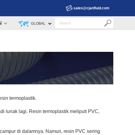
sales@cjanfluid.com
N
GLOBAL
sin termoplastik.
i lunak lagi. Resin termoplastik meliputi PVC,
tercampur di dalamnya. Namun, resin PVC sering