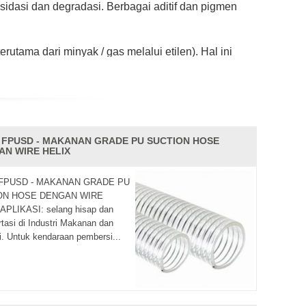
dasi dan degradasi. Berbagai aditif dan pigmen
rutama dari minyak / gas melalui etilen). Hal ini
apat dianggap sebagai sumber penghematan energi
 ini memberi ketahanan api PVC yang sangat baik.
yang memenuhi permintaan beberapa industri.
S FPUSD - MAKANAN GRADE PU SUCTION HOSE
rkuat tabung PVC. Mereka digunakan untuk
AN WIRE HELIX
 FPUSD - MAKANAN GRADE PU
ON HOSE DENGAN WIRE
APLIKASI: selang hisap dan
rtasi di Industri Makanan dan
. Untuk kendaraan pembersi...
gul' sebagai prinsip kami. Selamat datang untuk