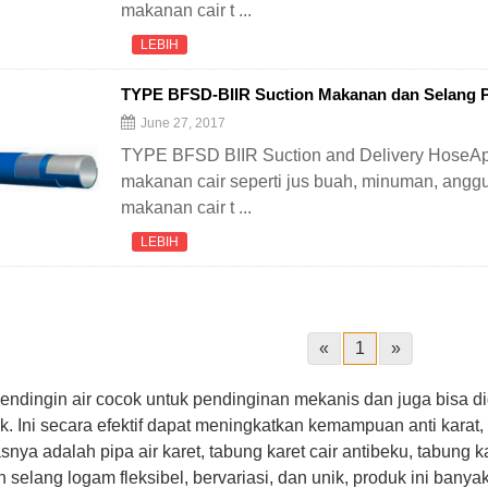
makanan cair t ...
LEBIH
TYPE BFSD-BIIR Suction Makanan dan Selang 
June 27, 2017
TYPE BFSD BIIR Suction and Delivery HoseApp
makanan cair seperti jus buah, minuman, anggu
makanan cair t ...
LEBIH
«
1
»
endingin air cocok untuk pendinginan mekanis dan juga bisa di
itik. Ini secara efektif dapat meningkatkan kemampuan anti kar
asnya adalah pipa air karet, tabung karet cair antibeku, tabung ka
ah selang logam fleksibel, bervariasi, dan unik, produk ini ban