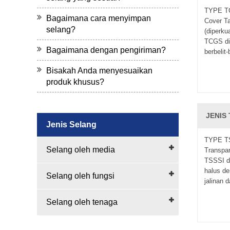
TYPE TC
Bagaimana cara menyimpan
Cover Ta
selang?
(diperku
TCGS di
Bagaimana dengan pengiriman?
berbelit-b
Bisakah Anda menyesuaikan
produk khusus?
JENIS 
Jenis Selang
TYPE TS
Selang oleh media
Transpar
TSSSI d
halus de
Selang oleh fungsi
jalinan d
Selang oleh tenaga