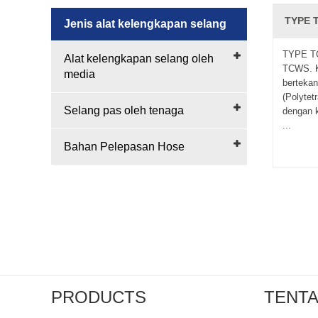
TYPE 
Jenis alat kelengkapan selang
TYPE TC
Alat kelengkapan selang oleh
TCWS. Ko
media
berteka
(Polytetr
Selang pas oleh tenaga
dengan 
...
Bahan Pelepasan Hose
PRODUCTS
TENTA