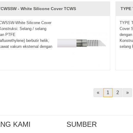
TCWSSW - White Silicone Cover TCWS
TYPE 
WSSW-White Silicone Cover
TYPE T
nstruksi: Selang / selang
Cover S
nan PTFE
dengan
afluorethylene) berbutir helik,
Konstru
kawat vakum eksternal dengan
selang 
«
1
2
»
NG KAMI
SUMBER