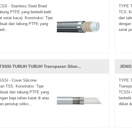
GS - Stainless Steel Braid
TYPE TC
bung PTFE yang berbelit-belit
TCS. Ko
at serat kaca). Konstruksi: Tipe
dari ta
buat dari tabung PTFE yang
dengan 
eli...
serat po
TSSSI-TUBUH TUBUH Transparan Silan...
JENIS
SSI - Cover Silicone
TYPE TC
an TSS. Konstruksi: Tipe
Transpa
ibuat dari tabung PTFE yang
TCSSI d
ngan baja tahan karat di atas
berbelit
an penutup siliko...
diikat d