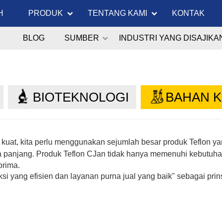
H
PRODUK
TENTANG KAMI
KONTAK
BLOG
SUMBER
INDUSTRI YANG DISAJIKA
BIOTEKNOLOGI
BAHAN K
ng kuat, kita perlu menggunakan sejumlah besar produk Teflon 
a panjang.
Produk
Teflon
CJan
tidak hanya memenuhi kebutuhan
prima.
i yang efisien dan layanan purna jual yang baik" sebagai pr