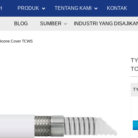
H
PRODUK
TENTANG KAMI
KONTAK
BLOG
SUMBER
INDUSTRI YANG DISAJIKA
licone Cover TCWS
TY
T
TY