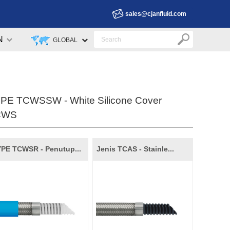
sales@cjanfluid.com
N
GLOBAL
PE TCWSSW - White Silicone Cover
CWS
PE TCWSR - Penutup...
Jenis TCAS - Stainle...