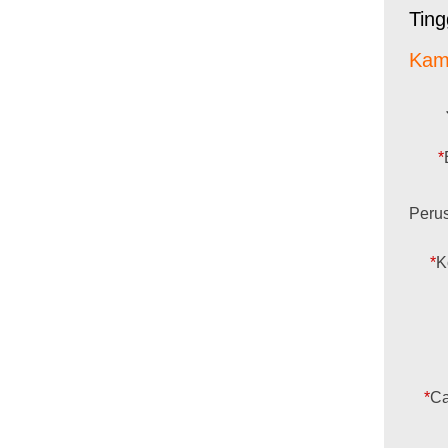
Tin
Kam
*
Peru
*
K
*
Ca