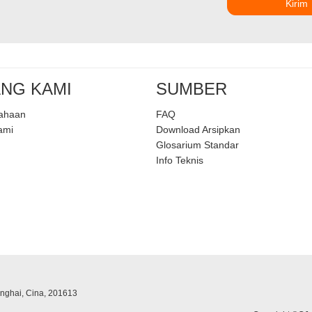
Kirim
NG KAMI
SUMBER
sahaan
FAQ
ami
Download Arsipkan
Glosarium Standar
Info Teknis
anghai, Cina, 201613