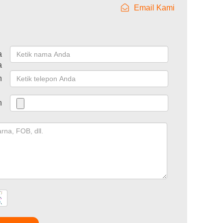
Email Kami
a
a
n
n