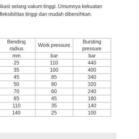
plikasi selang vakum tinggi. Umumnya kekuatan
leksibilitas tinggi dan mudah dibersihkan.
Bending
Bursting
Work pressure
radius
pressure
mm
bar
bar
25
110
440
35
100
400
45
85
340
50
80
320
70
60
240
85
45
180
110
35
140
140
25
100