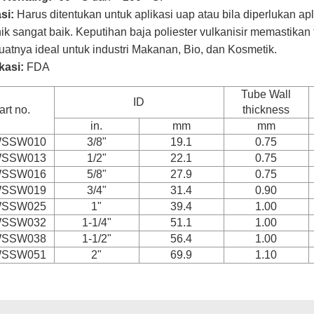
si:
Harus ditentukan untuk aplikasi uap atau bila diperlukan a
k sangat baik. Keputihan baja poliester vulkanisir memastikan f
tnya ideal untuk industri Makanan, Bio, dan Kosmetik.
ikasi:
FDA
Tube Wall
ID
art no.
thickness
in.
mm
mm
SSW010
3/8"
19.1
0.75
SSW013
1/2"
22.1
0.75
SSW016
5/8"
27.9
0.75
SSW019
3/4"
31.4
0.90
SSW025
1"
39.4
1.00
SSW032
1-1/4"
51.1
1.00
SSW038
1-1/2"
56.4
1.00
SSW051
2"
69.9
1.10