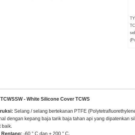
TY
TC
se
(Po
TCWSSW - White Silicone Cover TCWS
ruksi:
Selang / selang bertekanan PTFE (Polytetrafluorethylen
nal dengan kepang baja tarik baja tahan api yang dipatenkan 
 baik.
 Rentang:
-60 ° C dan + 200 ° C.