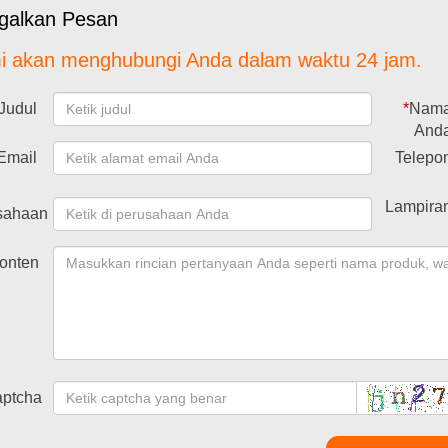
ggalkan Pesan
i akan menghubungi Anda dalam waktu 24 jam.
Judul
*
Nam
And
Email
Telepo
Lampira
sahaan
onten
ptcha