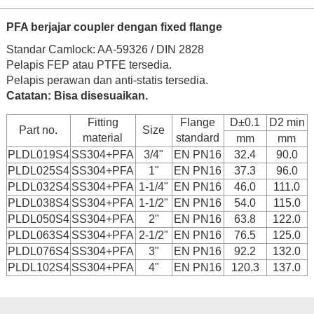
PFA berjajar coupler dengan fixed flange
Standar Camlock: AA-59326 / DIN 2828
Pelapis FEP atau PTFE tersedia.
Pelapis perawan dan anti-statis tersedia.
Catatan:
Bisa disesuaikan.
Fitting
Flange
D±0.1
D2 min
Part no.
Size
material
standard
mm
mm
PLDL019S4
SS304+PFA
3/4"
EN PN16
32.4
90.0
PLDL025S4
SS304+PFA
1"
EN PN16
37.3
96.0
PLDL032S4
SS304+PFA
1-1/4"
EN PN16
46.0
111.0
PLDL038S4
SS304+PFA
1-1/2"
EN PN16
54.0
115.0
PLDL050S4
SS304+PFA
2"
EN PN16
63.8
122.0
PLDL063S4
SS304+PFA
2-1/2"
EN PN16
76.5
125.0
PLDL076S4
SS304+PFA
3"
EN PN16
92.2
132.0
PLDL102S4
SS304+PFA
4"
EN PN16
120.3
137.0