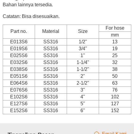
Bahan lainnya tersedia.
Catatan: Bisa disesuaikan.
For hose
Part no.
Material
Size
mm
E013S6
SS316
1/2"
13
E019S6
SS316
3/4"
19
E025S6
SS316
1"
25
E032S6
SS316
1-1/4"
32
E038S6
SS316
1-1/2"
38
E051S6
SS316
2"
50
E064S6
SS316
2-1/2"
63
E076S6
SS316
3"
76
E102S6
SS316
4"
102
E127S6
SS316
5"
127
E152S6
SS316
6"
152
Email Kami