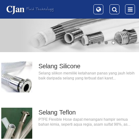
Selang Silicone
Selang silikon memiliki ketahanan panas yang jauh lebih
baik daripada selang yang terbuat dari karet...
Selang Teflon
PTFE Flexible Hose dapat menangani hampir semua
bahan kimia, seperti aqua regia, asam sulfat 98%, as...