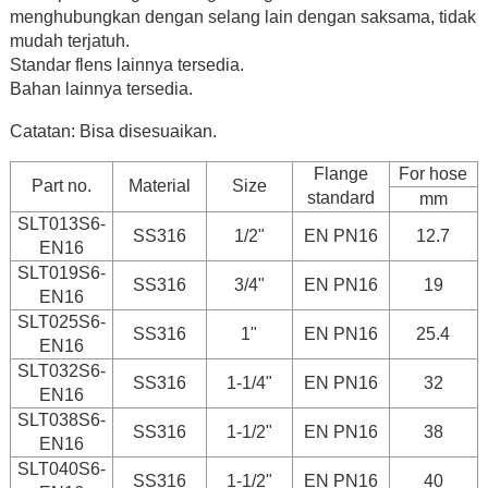
menghubungkan dengan selang lain dengan saksama, tidak
mudah terjatuh.
Standar flens lainnya tersedia.
Bahan lainnya tersedia.
Catatan: Bisa disesuaikan.
Flange
For hose
Part no.
Material
Size
standard
mm
SLT013S6-
SS316
1/2"
EN PN16
12.7
EN16
SLT019S6-
SS316
3/4"
EN PN16
19
EN16
SLT025S6-
SS316
1"
EN PN16
25.4
EN16
SLT032S6-
SS316
1-1/4"
EN PN16
32
EN16
SLT038S6-
SS316
1-1/2"
EN PN16
38
EN16
SLT040S6-
SS316
1-1/2"
EN PN16
40